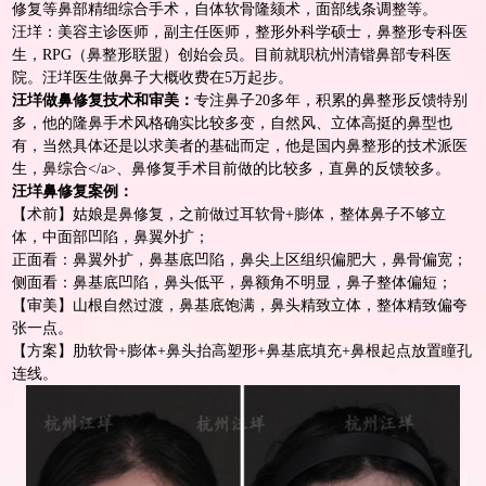
修复等鼻部精细综合手术，自体软骨隆颏术，面部线条调整等。
汪垟：美容主诊医师，副主任医师，整形外科学硕士，鼻整形专科医
生，RPG（鼻整形联盟）创始会员。目前就职杭州清锴鼻部专科医
院。汪垟医生做鼻子大概收费在5万起步。
汪垟做鼻修复技术和审美：
专注鼻子20多年，积累的鼻整形反馈特别
多，他的隆鼻手术风格确实比较多变，自然风、立体高挺的鼻型也
有，当然具体还是以求美者的基础而定，他是国内鼻整形的技术派医
生，
鼻综合<
/
a>、
鼻修复
手术目前做的比较多，直鼻的反馈较多。
汪垟
鼻修复
案例：
【术前】姑娘是鼻修复，之前做过耳软骨+膨体，整体鼻子不够立
体，中面部凹陷，鼻翼外扩；
正面看：鼻翼外扩，鼻基底凹陷，鼻尖上区组织偏肥大，鼻骨偏宽；
侧面看：鼻基底凹陷，鼻头低平，鼻额角不明显，鼻子整体偏短；
【审美】山根自然过渡，鼻基底饱满，鼻头精致立体，整体精致偏夸
张一点。
【方案】肋软骨+膨体+鼻头抬高塑形+鼻基底填充+鼻根起点放置瞳孔
连线。