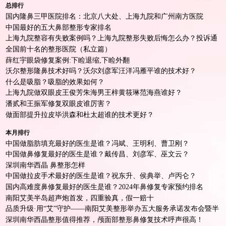
总排行
国内隆鼻三甲医院排名：北京八大处、上海九院和广州南方医院
中国最好的五大鼻部整形专家排名
上海九院整容有失败案例吗？上海九院整形失败后悔怎么办？投诉通
道
全国前十名的整形医院（私立篇）
薛红宇眼袋修复案例:下睑退缩,下睑外翻
沃尔整形隆鼻技术好吗？沃尔刘彦军汪洋冯雁平谁的技术好？
什么是吸脂？吸脂的效果如何？
上海九院做双眼皮王俊芳朱海男王梓黄筱琳范海燕谁好？
潘贰和王振军修复双眼皮谁厉害？
做面部提升拉皮毕洪森和杜太超谁的技术更好？
本月排行
中国做脂肪填充最好的医生是谁？冯斌、王明利、曹卫刚？
中国做鼻修复最好的医生是谁？戴传昌、刘彦军、巫文云？
深圳南华西晶 鼻整形怎样
中国做拉皮手术最好的医生是谁？祝东升、侯典举、卢丙仑？
国内高难度鼻修复最好的医生是谁？2024年鼻修复专家预约排名
南阳艾美半岛超声炮首发，四重验真，假一赔十
品质升级·用“艾”守护——南阳艾美整形举办五大服务承诺发布会暨半
岛超声炮首发仪式！
深圳南华西晶整形值得推荐，颅面部整形鼻修复技术呼声很高！