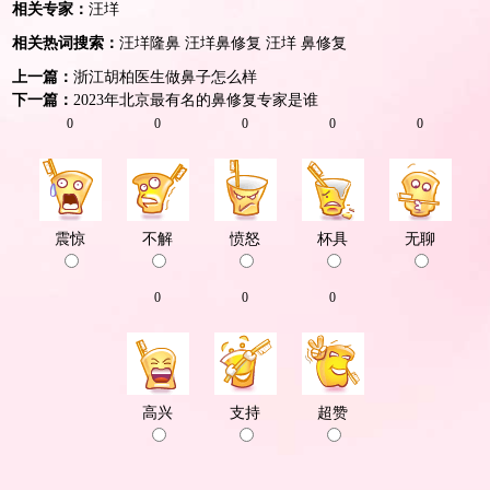
相关专家：
汪垟
相关热词搜索：
汪垟隆鼻
汪垟鼻修复
汪垟
鼻修复
上一篇：
浙江胡柏医生做鼻子怎么样
下一篇：
2023年北京最有名的鼻修复专家是谁
0
0
0
0
0
震惊
不解
愤怒
杯具
无聊
0
0
0
高兴
支持
超赞