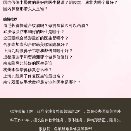
国内假体丰臀做的最好的医生是谁？胡俊杰、康壮为哪个最好？
国内鼻整形带头人是谁？
编辑推荐
眉毛长得快适合纹眉吗？做提眉多久可以画眉？
武汉做脂肪丰胸好的医生是哪个？
全国眼综合整形最好的医生是哪个？
合肥壹加壹和合肥韩美哪家隆鼻好？
上海九院做鼻子韦敏和戴传昌哪个好？
成都廖连平和贾德渊哪个做鼻修复好？
南京隆鼻比较好的医生是谁
杭州李保锴鼻修复怎么样？
上海九院鼻子修复医生谁最出名？
南宁双眼皮手术做得最专业的医生是哪个？
据评美帮了解，汪垟专注鼻整形领域超20年，曾在公办医院美容外
科工作16年，擅长自体软骨隆鼻，假体隆鼻，鼻畸形矫正，隆鼻失
败修复，各项疑难鼻修复等鼻部