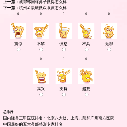
上一篇：
成都韩国栋鼻子做得怎么样
下一篇：
杭州孟晨曦做双眼皮怎么样
0
0
0
0
0
震惊
不解
愤怒
杯具
无聊
0
0
0
高兴
支持
超赞
总排行
国内隆鼻三甲医院排名：北京八大处、上海九院和广州南方医院
中国最好的五大鼻部整形专家排名