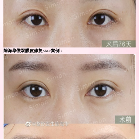
陈海华做
双眼皮修复<
/
a>案例：