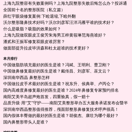
上海九院整容有失败案例吗？上海九院整形失败后悔怎么办？投诉通
道
全国前十名的整形医院（私立篇）
薛红宇眼袋修复案例:下睑退缩,下睑外翻
沃尔整形隆鼻技术好吗？沃尔刘彦军汪洋冯雁平谁的技术好？
什么是吸脂？吸脂的效果如何？
上海九院做双眼皮王俊芳朱海男王梓黄筱琳范海燕谁好？
潘贰和王振军修复双眼皮谁厉害？
做面部提升拉皮毕洪森和杜太超谁的技术更好？
本月排行
中国做脂肪填充最好的医生是谁？冯斌、王明利、曹卫刚？
中国做鼻修复最好的医生是谁？戴传昌、刘彦军、巫文云？
深圳南华西晶 鼻整形怎样
中国做拉皮手术最好的医生是谁？祝东升、侯典举、卢丙仑？
国内高难度鼻修复最好的医生是谁？2024年鼻修复专家预约排名
南阳艾美半岛超声炮首发，四重验真，假一赔十
品质升级·用“艾”守护——南阳艾美整形举办五大服务承诺发布会暨半
岛超声炮首发仪式！
深圳南华西晶整形值得推荐，颅面部整形鼻修复技术呼声很高！
国内假体丰臀做的最好的医生是谁？胡俊杰、康壮为哪个最好？
国内鼻整形带头人是谁？