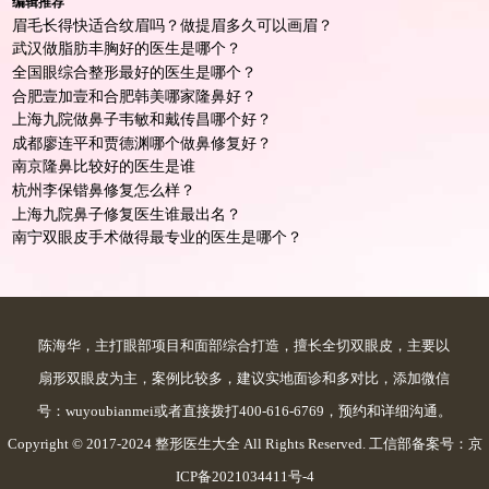
编辑推荐
眉毛长得快适合纹眉吗？做提眉多久可以画眉？
武汉做脂肪丰胸好的医生是哪个？
全国眼综合整形最好的医生是哪个？
合肥壹加壹和合肥韩美哪家隆鼻好？
上海九院做鼻子韦敏和戴传昌哪个好？
成都廖连平和贾德渊哪个做鼻修复好？
南京隆鼻比较好的医生是谁
杭州李保锴鼻修复怎么样？
上海九院鼻子修复医生谁最出名？
南宁双眼皮手术做得最专业的医生是哪个？
陈海华，主打眼部项目和面部综合打造，擅长全切双眼皮，主要以
扇形双眼皮为主，案例比较多，建议实地面诊和多对比，添加微信
号：wuyoubianmei或者直接拨打400-616-6769，预约和详细沟通。
Copyright © 2017-2024 整形医生大全 All Rights Reserved. 工信部备案号：
京
ICP备2021034411号-4