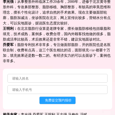
李光强：
从事整形外科临床工作20余年，2000年，进修于北京黄寺整
形外科，专攻
鼻部整形
、脂肪移植、胸部整形，有较高的审美思维和
理念，擅长个性化设计，追求自然的手术效果。现在主要做面部轮
廓，脂肪加减法，坐诊医院在北京，网上宣传比较多，营销水分有点
大，可以实地面诊，据说医生态度比较好。
王明利：
在北京脂肪行业算是老牌专家，擅长做脂肪移植包括吸脂和
填充，技术成熟，案例多，收费合理，国内外顾客找他做的很多，脂
肪成活率比较高，术后效果还是非常不错，建议实地面诊对比。
乔爱军：
脂肪专利技术非常多，专注做面部脂肪，开的医院也是名医
联合制，收费有点高，这三个医生相比的话，
面部填充<
/
a>都要十万
加，填充效果还是数一数二的。有经济实力的可以去面诊下，案例也
非常多。
相关专家：
李光强
乔爱军
王明利
王志强
马梅生
冯斌