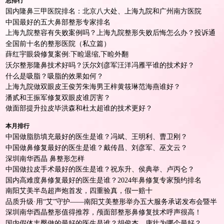
总排行
国内隆鼻三甲医院排名：北京八大处、上海九院和广州南方医院
中国最好的五大鼻部整形专家排名
上海九院整容有失败案例吗？上海九院整形失败后悔怎么办？投诉通
道
全国前十名的整形医院（私立篇）
薛红宇眼袋修复案例:下睑退缩,下睑外翻
沃尔整形隆鼻技术好吗？沃尔刘彦军汪洋冯雁平谁的技术好？
什么是吸脂？吸脂的效果如何？
上海九院做双眼皮王俊芳朱海男王梓黄筱琳范海燕谁好？
潘贰和王振军修复双眼皮谁厉害？
做面部提升拉皮毕洪森和杜太超谁的技术更好？
本月排行
中国做脂肪填充最好的医生是谁？冯斌、王明利、曹卫刚？
中国做鼻修复最好的医生是谁？戴传昌、刘彦军、巫文云？
深圳南华西晶 鼻整形怎样
中国做拉皮手术最好的医生是谁？祝东升、侯典举、卢丙仑？
国内高难度鼻修复最好的医生是谁？2024年鼻修复专家预约排名
南阳艾美半岛超声炮首发，四重验真，假一赔十
品质升级·用“艾”守护——南阳艾美整形举办五大服务承诺发布会暨半
岛超声炮首发仪式！
深圳南华西晶整形值得推荐，颅面部整形鼻修复技术呼声很高！
国内假体丰臀做的最好的医生是谁？胡俊杰、康壮为哪个最好？