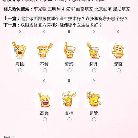
相关热词搜索：
李光强
王明利
乔爱军
面部填充
北京面填
脂肪填充
上一篇：
北京做面部拉皮哪个医生技术好？袁强和祝东升哪个好？
下一篇：
双眼皮修复方涛和刘晓伟哪个医生技术好？
0
0
0
0
0
震惊
不解
愤怒
杯具
无聊
0
0
0
高兴
支持
超赞