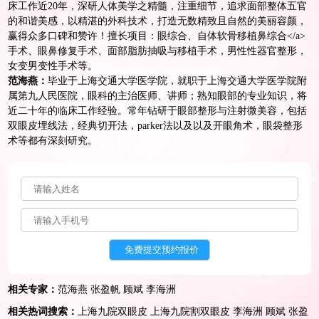
床工作近20年，深研人体美学之精髓，注重细节，追求面部整体五官
的和谐美感，以精湛的外科技术，打造无数精致且自然的美丽容颜，
赢得众多口碑和赞许！擅长项目：眼综合、自体软骨移植
鼻综合<
/
a>
手术、眼
鼻修复
手术、面部脂肪抽吸与移植手术，男性性器官整形，
女变男变性手术等。
范海燕：
毕业于上海交通大学医学院，就职于上海交通大学医学院附
属第九人民医院，眼科的主治医师、讲师；熟知眼部的专业知识，将
近二十年的临床工作经验。常年钻研于眼部整形与注射微美容，包括
双眼皮
埋线法，经典切开法，parker法以及以及开眼角术，眼袋整形
术等都有深刻研究。
相关专家：
范海燕
张盈帆
顾斌
李海洲
相关热词搜索：
上海九院双眼皮
上海九院割双眼皮
李海洲
顾斌
张盈