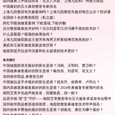
国内隆鼻三甲医院排名：北京八大处、上海九院和广州南方医院
中国最好的五大鼻部整形专家排名
上海九院整容有失败案例吗？上海九院整形失败后悔怎么办？投诉通
道
全国前十名的整形医院（私立篇）
薛红宇眼袋修复案例:下睑退缩,下睑外翻
沃尔整形隆鼻技术好吗？沃尔刘彦军汪洋冯雁平谁的技术好？
什么是吸脂？吸脂的效果如何？
上海九院做双眼皮王俊芳朱海男王梓黄筱琳范海燕谁好？
潘贰和王振军修复双眼皮谁厉害？
做面部提升拉皮毕洪森和杜太超谁的技术更好？
本月排行
中国做脂肪填充最好的医生是谁？冯斌、王明利、曹卫刚？
中国做鼻修复最好的医生是谁？戴传昌、刘彦军、巫文云？
深圳南华西晶 鼻整形怎样
中国做拉皮手术最好的医生是谁？祝东升、侯典举、卢丙仑？
国内高难度鼻修复最好的医生是谁？2024年鼻修复专家预约排名
南阳艾美半岛超声炮首发，四重验真，假一赔十
品质升级·用“艾”守护——南阳艾美整形举办五大服务承诺发布会暨半
岛超声炮首发仪式！
深圳南华西晶整形值得推荐，颅面部整形鼻修复技术呼声很高！
国内假体丰臀做的最好的医生是谁？胡俊杰、康壮为哪个最好？