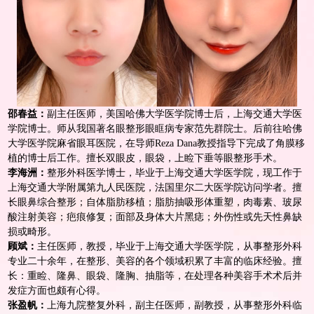
邵春益：
副主任医师，美国哈佛大学医学院博士后，上海交通大学医
学院博士。师从我国著名眼整形眼眶病专家范先群院士。后前往哈佛
大学医学院麻省眼耳医院，在导师Reza Dana教授指导下完成了角膜移
植的博士后工作。擅长双眼皮，眼袋，上睑下垂等眼整形手术。
李海洲：
整形外科医学博士，毕业于上海交通大学医学院，现工作于
上海交通大学附属第九人民医院，法国里尔二大医学院访问学者。擅
长眼鼻综合整形；自体脂肪移植；脂肪抽吸形体重塑，肉毒素、玻尿
酸注射美容；疤痕修复；面部及身体大片黑痣；外伤性或先天性鼻缺
损或畸形。
顾斌：
主任医师，教授，毕业于上海交通大学医学院，从事整形外科
专业二十余年，在整形、美容的各个领域积累了丰富的临床经验。擅
长：重睑、
隆鼻
、眼袋、隆胸、抽脂等，在处理各种美容手术术后并
发症方面也颇有心得。
张盈帆：
上海九院整复外科，副主任医师，副教授，从事整形外科临