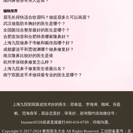
国内鼻整形带头人是谁？
编辑推荐
眉毛长得快适合纹眉吗？做提眉多久可以画眉？
武汉做脂肪丰胸好的医生是哪个？
全国眼综合整形最好的医生是哪个？
合肥壹加壹和合肥韩美哪家隆鼻好？
上海九院做鼻子韦敏和戴传昌哪个好？
成都廖连平和贾德渊哪个做鼻修复好？
南京隆鼻比较好的医生是谁
杭州李保锴鼻修复怎么样？
上海九院鼻子修复医生谁最出名？
南宁双眼皮手术做得最专业的医生是哪个？
上海九院割双眼皮技术好的医生：邵春益、李海洲、顾斌、张盈
帆、范海燕等，面诊态度好，审美好，咨询预约添加微信号：
bianmei0528或者直接拨打400-616-6769，详细沟通。
Copyright © 2017-2024 整形医生大全 All Rights Reserved. 工信部备案号：
京