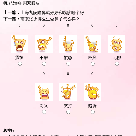
帆
范海燕
割双眼皮
上一篇：
上海九院隆鼻戴婷婷和魏皎哪个好
下一篇：
南京张少博医生做鼻子怎么样？
0
0
0
0
0
震惊
不解
愤怒
杯具
无聊
0
0
0
高兴
支持
超赞
总排行