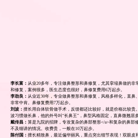
李长富：
从业20多年，专注做鼻整形和鼻修复，尤其挛缩鼻做的非
和修复，案例很多，医生态度也很好，鼻修复费用6万起步。
李劲良：
从业近30年，专业做鼻整形和鼻修复，风格多样化，直
非常中肯。鼻修复费用7万起步。
刘波：
擅长用自体软骨做手术，反馈都还比较好，就是价格比较贵。
波习惯做长鼻，他的外号叫“长鼻王”，鼻型风格固定，直鼻微翘居
戴传昌：
算是九院的招牌，专攻复杂的
鼻部整形<
/
a>和复杂的鼻
不及细讲的情况。收费贵，一般在10万起步。
陈付国
：
擅长精致鼻，最近偏华丽风，重点突出细节表现！
双眼皮