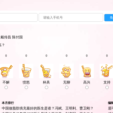
戴传昌
陈付国
高？
0
0
0
0
0
0
不解
愤怒
杯具
无聊
高兴
支持
本月排行
编
中国做脂肪填充最好的医生是谁？冯斌、王明利、曹卫刚？
眉