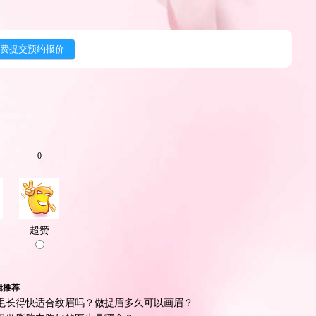
0
超赞
辑推荐
毛长得快适合纹眉吗？做提眉多久可以画眉？