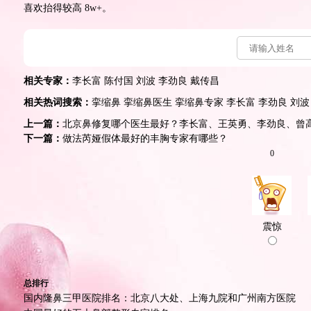
喜欢抬得较高 8w+。
相关专家：
李长富
陈付国
刘波
李劲良
戴传昌
相关热词搜索：
挛缩鼻
挛缩鼻医生
挛缩鼻专家
李长富
李劲良
刘波
上一篇：
北京鼻修复哪个医生最好？李长富、王英勇、李劲良、曾
下一篇：
做法芮娅假体最好的丰胸专家有哪些？
0
震惊
总排行
国内隆鼻三甲医院排名：北京八大处、上海九院和广州南方医院