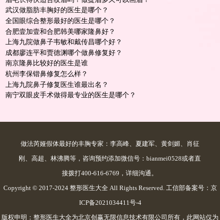
武汉做脂肪丰胸好的医生是哪个？
全国眼综合整形最好的医生是哪个？
合肥壹加壹和合肥韩美哪家隆鼻好？
上海九院做鼻子韦敏和戴传昌哪个好？
成都廖连平和贾德渊哪个做鼻修复好？
南京隆鼻比较好的医生是谁
杭州李保锴鼻修复怎么样？
上海九院鼻子修复医生谁最出名？
南宁双眼皮手术做得最专业的医生是哪个？
做法芮娅假体最好的丰胸专家：李高峰、夏建军、黄剑媚、肖征
刚、高超、林沸腾等，咨询预约添加微信号：bianmei0528或者直
接拨打400-616-6769，详细沟通。
Copyright © 2017-2024 整形医生大全 All Rights Reserved. 工信部备案号：
京
ICP备2021034411号-4
版权申明：整形医生大全为北京创赢无限信息技术有限公司所有，此网站仅为