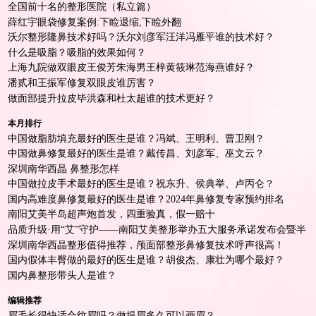
道
全国前十名的整形医院（私立篇）
薛红宇眼袋修复案例:下睑退缩,下睑外翻
沃尔整形隆鼻技术好吗？沃尔刘彦军汪洋冯雁平谁的技术好？
什么是吸脂？吸脂的效果如何？
上海九院做双眼皮王俊芳朱海男王梓黄筱琳范海燕谁好？
潘贰和王振军修复双眼皮谁厉害？
做面部提升拉皮毕洪森和杜太超谁的技术更好？
本月排行
中国做脂肪填充最好的医生是谁？冯斌、王明利、曹卫刚？
中国做鼻修复最好的医生是谁？戴传昌、刘彦军、巫文云？
深圳南华西晶 鼻整形怎样
中国做拉皮手术最好的医生是谁？祝东升、侯典举、卢丙仑？
国内高难度鼻修复最好的医生是谁？2024年鼻修复专家预约排名
南阳艾美半岛超声炮首发，四重验真，假一赔十
品质升级·用“艾”守护——南阳艾美整形举办五大服务承诺发布会暨半
岛超声炮首发仪式！
深圳南华西晶整形值得推荐，颅面部整形鼻修复技术呼声很高！
国内假体丰臀做的最好的医生是谁？胡俊杰、康壮为哪个最好？
国内鼻整形带头人是谁？
编辑推荐
眉毛长得快适合纹眉吗？做提眉多久可以画眉？