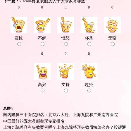
下一篇：
2024年修复双眼皮的十大专家有哪些
0
0
0
0
0
震惊
不解
愤怒
杯具
无聊
0
0
0
高兴
支持
超赞
总排行
国内隆鼻三甲医院排名：北京八大处、上海九院和广州南方医院
中国最好的五大鼻部整形专家排名
上海九院整容有失败案例吗？上海九院整形失败后悔怎么办？投诉通