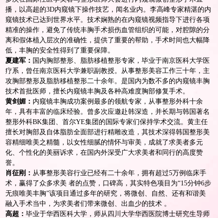
播，以高超的3D内窥镜下操作技艺，闻名业内。李高峰专家精湛的内
窥镜技术已达到世界水平。技术娴熟的在内窥镜视频指导下进行各项
精准的操作，避免了传统丰胸手术损伤血管组织的可能，对腔隙的分
离和假体植入层次的准确性，提供了重要的帮助，手术时间也大幅降
低，丰胸的安全性得到了重要保障。
夏建军：
国内胸部整形、脂肪移植整形专家，毕业于南京医科大学医
疗系，曾任南京医科大学兼职副教授。从事整形美容工作三十年，主
攻胸部整形及脂肪移植整形二十余年。是国内为数不多的内窥镜丰胸
技术首批医师，擅长内窥镜丰胸及各种高难度胸部修复手术。
黄剑媚：
内窥镜丰胸成功案例最多的领航专家，从事整形外科十余
年，具有丰富的临床经验。曾多次应邀赴韩深造，并长期与韩国著名
整形外科BK集团、首尔YE集团的国际专家们保持学术交流。黄主任
擅长对胸部及
自体脂肪
全面部进行精雕改造，其技术深得韩国整形美
容精细唯美之精髓，以女性细腻的情怀与审美，成就了求美者多元
化、个性化的美丽诉求，在国内外深受广大求美者和同行的高度赞
誉。
肖征刚：
从事整形美容行业已经有二十余年，拥有超过5万例临床手
术，赢得了众多求美 者的点赞，口碑高，其实特色项目为“15分钟6步
无痕唯美
丰胸
”该项目通过多年的研究，将微创、自然、还有和谐美
融入手术当中，为求美者们带来微创、出血少的技术 。
高超：
毕业于华西医科大学，师从四川大学华西医院博士研究生导师