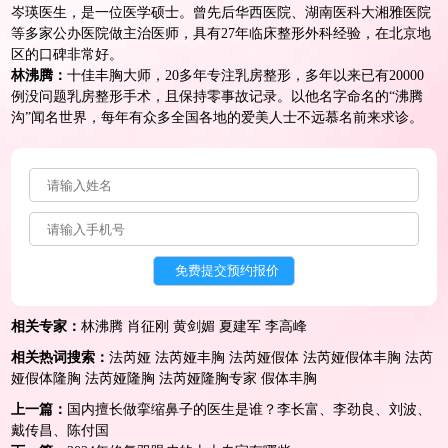
岑瑛医生，是一位医学硕士。曾先后华西医院、湖南医科大湘雅医院
等多家公办医院做主治医师，具有27年临床整形外科经验，在北京地
区的口碑非常好。
林沸腾：
十佳
丰胸
大师，20多年专注乳房整形，多年以来已有20000
例没问题乳房整形手术，且保持零事故记录。以他名字命名的“沸腾
沟”闻名世界，每年有众多全国各地的爱美人士不远慕名前来求诊。
相关专家：
林沸腾
肖征刚
黄剑媚
夏建军
李高峰
相关热词搜索：
法芮娅
法芮娅丰胸
法芮娅假体
法芮娅假体丰胸
法芮
娅假体隆胸
法芮娅隆胸
法芮娅隆胸专家
假体丰胸
上一篇：
国内擅长做挛缩鼻子的医生是谁？李长富、李劲良、刘波、
戴传昌、陈付国