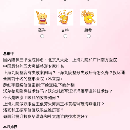
高兴
支持
超赞
总排行
国内隆鼻三甲医院排名：北京八大处、上海九院和广州南方医院
中国最好的五大鼻部整形专家排名
上海九院整容有失败案例吗？上海九院整形失败后悔怎么办？投诉通
道
全国前十名的整形医院（私立篇）
薛红宇眼袋修复案例:下睑退缩,下睑外翻
沃尔整形隆鼻技术好吗？沃尔刘彦军汪洋冯雁平谁的技术好？
什么是吸脂？吸脂的效果如何？
上海九院做双眼皮王俊芳朱海男王梓黄筱琳范海燕谁好？
潘贰和王振军修复双眼皮谁厉害？
做面部提升拉皮毕洪森和杜太超谁的技术更好？
本月排行