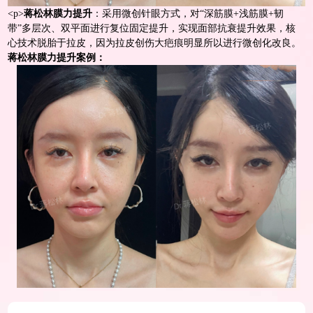
<
p>
蒋松林膜力提升
：采用微创针眼方式，对“深筋膜+浅筋膜+韧
带”多层次、双平面进行复位固定提升，实现面部抗衰提升效果，核
心技术脱胎于
拉皮
，因为
拉皮
创伤大疤痕明显所以进行微创化改良。
蒋松林膜力提升案例：