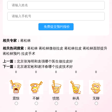
相关专家：
蒋松林
相关热词搜索：
蒋松林
蒋松林微创拉皮
蒋松林拉皮
蒋松林面部提升
蒋松林预约
拉皮手术
上一篇：
北京张海明和袁强哪个医生做拉皮好
下一篇：
北京谢宏彬和谢洋春哪个拉皮技术好
0
0
0
0
0
震惊
不解
愤怒
杯具
无聊
0
0
0