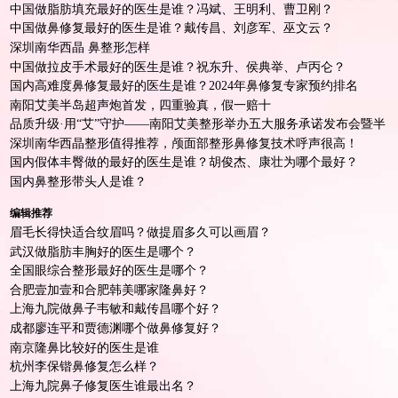
中国做脂肪填充最好的医生是谁？冯斌、王明利、曹卫刚？
中国做鼻修复最好的医生是谁？戴传昌、刘彦军、巫文云？
深圳南华西晶 鼻整形怎样
中国做拉皮手术最好的医生是谁？祝东升、侯典举、卢丙仑？
国内高难度鼻修复最好的医生是谁？2024年鼻修复专家预约排名
南阳艾美半岛超声炮首发，四重验真，假一赔十
品质升级·用“艾”守护——南阳艾美整形举办五大服务承诺发布会暨半
岛超声炮首发仪式！
深圳南华西晶整形值得推荐，颅面部整形鼻修复技术呼声很高！
国内假体丰臀做的最好的医生是谁？胡俊杰、康壮为哪个最好？
国内鼻整形带头人是谁？
编辑推荐
眉毛长得快适合纹眉吗？做提眉多久可以画眉？
武汉做脂肪丰胸好的医生是哪个？
全国眼综合整形最好的医生是哪个？
合肥壹加壹和合肥韩美哪家隆鼻好？
上海九院做鼻子韦敏和戴传昌哪个好？
成都廖连平和贾德渊哪个做鼻修复好？
南京隆鼻比较好的医生是谁
杭州李保锴鼻修复怎么样？
上海九院鼻子修复医生谁最出名？