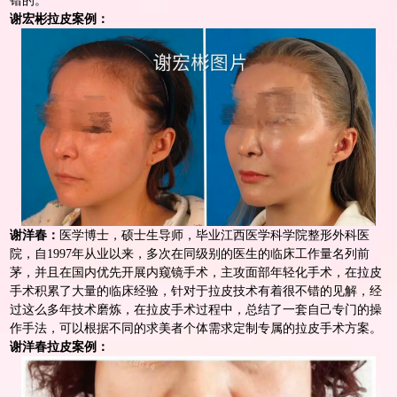
错的。
谢宏彬拉皮案例：
谢洋春：
医学博士，硕士生导师，毕业江西医学科学院整形外科医
院，自1997年从业以来，多次在同级别的医生的临床工作量名列前
茅，并且在国内优先开展内窥镜手术，主攻
面部年轻化
手术，在
拉皮
手术积累了大量的临床经验，针对于
拉皮
技术有着很不错的见解，经
过这么多年技术磨炼，在拉皮手术过程中，总结了一套自己专门的操
作手法，可以根据不同的求美者个体需求定制专属的拉皮手术方案。
谢洋春
拉皮案例：