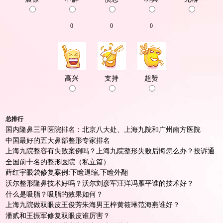
0
0
0
高兴
支持
超赞
总排行
国内隆鼻三甲医院排名：北京八大处、上海九院和广州南方医院
中国最好的五大鼻部整形专家排名
上海九院整容有失败案例吗？上海九院整形失败后悔怎么办？投诉通
道
全国前十名的整形医院（私立篇）
薛红宇眼袋修复案例:下睑退缩,下睑外翻
沃尔整形隆鼻技术好吗？沃尔刘彦军汪洋冯雁平谁的技术好？
什么是吸脂？吸脂的效果如何？
上海九院做双眼皮王俊芳朱海男王梓黄筱琳范海燕谁好？
潘贰和王振军修复双眼皮谁厉害？