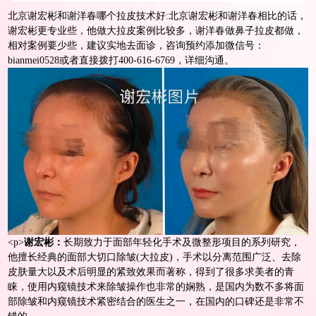
北京谢宏彬和谢洋春哪个拉皮技术好:北京谢宏彬和谢洋春相比的话，
谢宏彬更专业些，他做大拉皮案例比较多，谢洋春做鼻子拉皮都做，
相对案例要少些，建议实地去面诊，咨询预约添加微信号：
bianmei0528或者直接拨打400-616-6769，详细沟通。
<
p>
谢宏彬：
长期致力于
面部年轻化
手术及微整形项目的系列研究，
他擅长经典的面部大切口除皱(大拉皮)，手术以分离范围广泛、去除
皮肤量大以及术后明显的紧致效果而著称，得到了很多求美者的青
睐，使用内窥镜技术来除皱操作也非常的娴熟，是国内为数不多将面
部除皱和内窥镜技术紧密结合的医生之一，在国内的口碑还是非常不