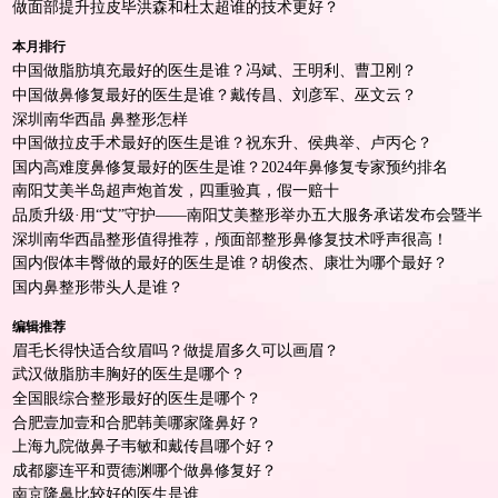
做面部提升拉皮毕洪森和杜太超谁的技术更好？
本月排行
中国做脂肪填充最好的医生是谁？冯斌、王明利、曹卫刚？
中国做鼻修复最好的医生是谁？戴传昌、刘彦军、巫文云？
深圳南华西晶 鼻整形怎样
中国做拉皮手术最好的医生是谁？祝东升、侯典举、卢丙仑？
国内高难度鼻修复最好的医生是谁？2024年鼻修复专家预约排名
南阳艾美半岛超声炮首发，四重验真，假一赔十
品质升级·用“艾”守护——南阳艾美整形举办五大服务承诺发布会暨半
岛超声炮首发仪式！
深圳南华西晶整形值得推荐，颅面部整形鼻修复技术呼声很高！
国内假体丰臀做的最好的医生是谁？胡俊杰、康壮为哪个最好？
国内鼻整形带头人是谁？
编辑推荐
眉毛长得快适合纹眉吗？做提眉多久可以画眉？
武汉做脂肪丰胸好的医生是哪个？
全国眼综合整形最好的医生是哪个？
合肥壹加壹和合肥韩美哪家隆鼻好？
上海九院做鼻子韦敏和戴传昌哪个好？
成都廖连平和贾德渊哪个做鼻修复好？
南京隆鼻比较好的医生是谁