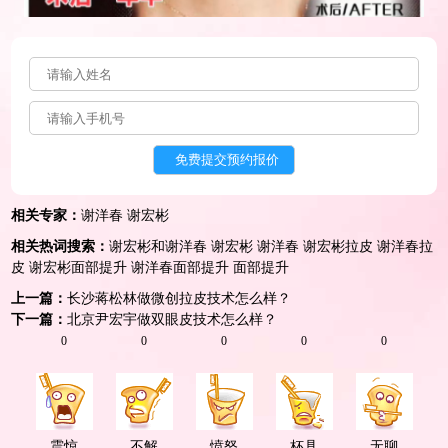
相关专家：
谢洋春
谢宏彬
相关热词搜索：
谢宏彬和谢洋春
谢宏彬
谢洋春
谢宏彬拉皮
谢洋春拉
皮
谢宏彬面部提升
谢洋春面部提升
面部提升
上一篇：
长沙蒋松林做微创拉皮技术怎么样？
下一篇：
北京尹宏宇做双眼皮技术怎么样？
0
0
0
0
0
震惊
不解
愤怒
杯具
无聊